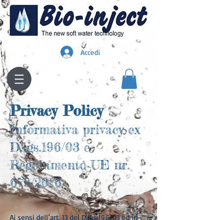
Accedi
Privacy Policy
Informativa privacy ex
D.lgs.196/03 e
Regolamento UE nr.
679/2016
Ai sensi dell’art. 13 del D.lgs.196/03 ed in