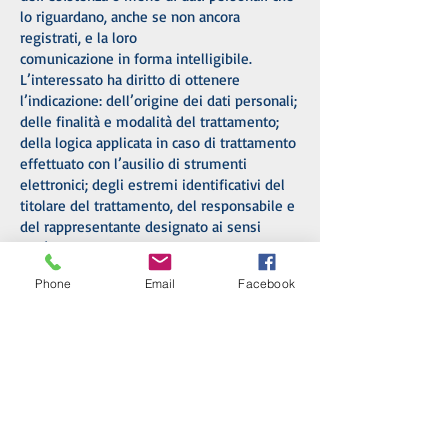
lo riguardano, anche se non ancora
registrati, e la loro
comunicazione in forma intelligibile.
L’interessato ha diritto di ottenere
l’indicazione: dell’origine dei dati personali;
delle finalità e modalità del trattamento;
della logica applicata in caso di trattamento
effettuato con l’ausilio di strumenti
elettronici; degli estremi identificativi del
titolare del trattamento, del responsabile e
del rappresentante designato ai sensi
dell’art. 5 comma 2; dei soggetti o delle
categorie di soggetti ai quali i dati
Phone
Email
Facebook
personali possono essere comunicati o che
possono venirne a conoscenza in qualità di
rappresentante designato nel territorio
dello Stato, di responsabili o incaricati.
L’interessato ha diritto di ottenere:
l’aggiornamento, la rettificazione, ovvero,
quando vi è interesse, l’integrazione dei
dati; la cancellazione, la trasformazione in