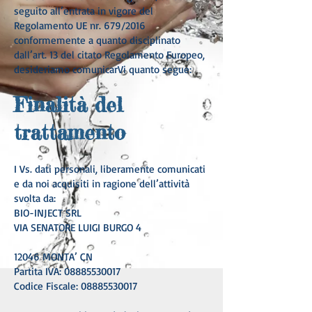
seguito all’entrata in vigore del
Regolamento UE nr. 679/2016
conformemente a quanto disciplinato
dall’art. 13 del citato Regolamento Europeo,
desideriamo comunicarVi quanto segue:
Finalità del
trattamento
I Vs. dati personali, liberamente comunicati
e da noi acquisiti in ragione dell’attività
svolta da:
BIO-INJECT SRL
VIA SENATORE LUIGI BURGO 4
12046 MONTA’ CN
Partita IVA: 08885530017
Codice Fiscale: 08885530017