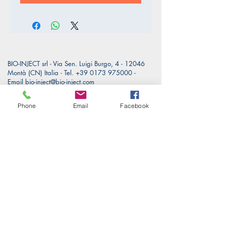
BIO-INJECT srl - Via Sen. Luigi Burgo, 4 - 12046
Montà (CN) Italia -
Tel.
+39 0173 975000
-
Email
bio-inject@bio-inject.com
PRIVACY POLICY
|
COOKIE POLICY
Phone
Email
Facebook