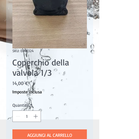
SKU: E001324
Coperchio della
valvola 1/3
Prezzo
14,00 €
Imposte inclusa
Quantità
*
AGGIUNGI AL CARRELLO