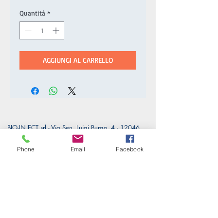
Quantità
*
AGGIUNGI AL CARRELLO
BIO-INJECT srl - Via Sen. Luigi Burgo, 4 - 12046
Montà (CN) Italia -
Tel.
+39 0173 975000
-
Email
bio-inject@bio-inject.com
Phone
Email
Facebook
PRIVACY POLICY
|
COOKIE POLICY