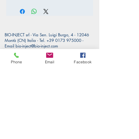
BIO-INJECT srl - Via Sen. Luigi Burgo, 4 - 12046
Montà (CN) Italia -
Tel.
+39 0173 975000
-
Email
bio-inject@bio-inject.com
PRIVACY POLICY
|
COOKIE POLICY
Phone
Email
Facebook