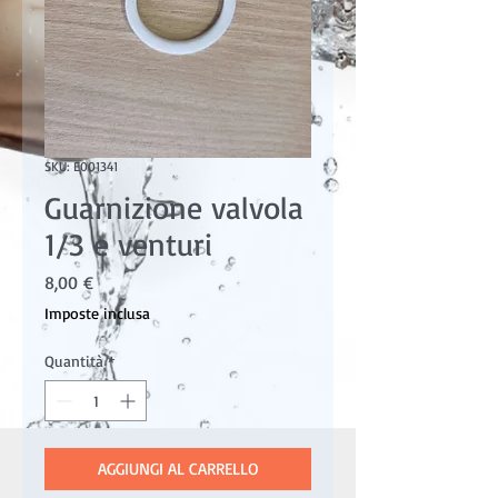
SKU: E001341
Guarnizione valvola
1/3 e venturi
Prezzo
8,00 €
Imposte inclusa
Quantità
*
AGGIUNGI AL CARRELLO