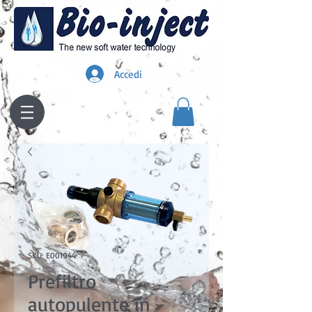
Accedi
SKU: E001944
Prefiltro
autopulente in